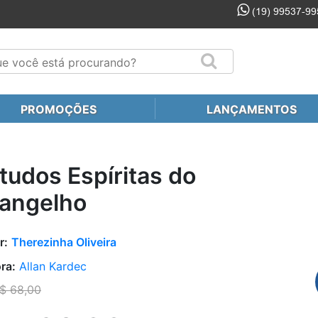
(19) 99537-99
PROMOÇÕES
LANÇAMENTOS
tudos Espíritas do
angelho
r:
Therezinha Oliveira
ra:
Allan Kardec
$ 68,00