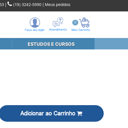
|
|
53
(19) 3242-5990
Meus pedidos
0
Atendimento
Faça seu login
Meu Carrinho
ESTUDOS E CURSOS
Adicionar ao Carrinho