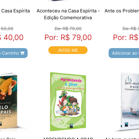
Casa Espírita
Aconteceu na Casa Espírita -
Ante os Probl
Edição Comemorativa
 50,00
De: R$ 79,00
De: R$ 
$ 40,00
Por: R$ 79,00
Por: R$
AVISE-ME
o Carrinho
Adicionar ao