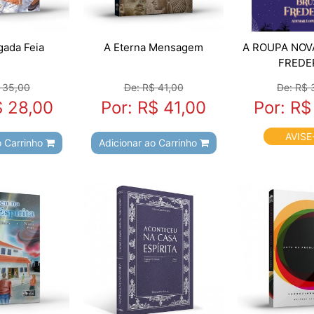
ada Feia
A Eterna Mensagem
A ROUPA NOV
FREDE
 35,00
De: R$ 41,00
De: R$ 
$ 28,00
Por: R$ 41,00
Por: R$
AVISE
o Carrinho
Adicionar ao Carrinho