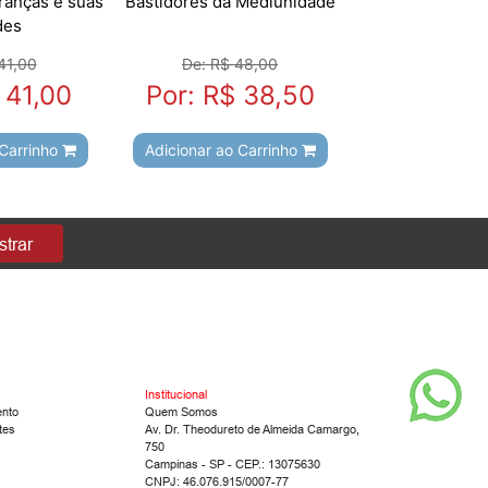
anças e suas
Bastidores da Mediunidade
des
41,00
De: R$ 48,00
 41,00
Por: R$ 38,50
 Carrinho
Adicionar ao Carrinho
trar
Institucional
ento
Quem Somos
tes
Av. Dr. Theodureto de Almeida Camargo,
750
Campinas - SP - CEP.: 13075630
CNPJ: 46.076.915/0007-77