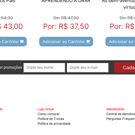
os Pais
APRENDENDO A ORAR
As bem-aventur
virtu
 54,00
De: R$ 47,00
De: R$ 
$ 43,00
Por: R$ 37,50
Por: R$
o Carrinho
Adicionar ao Carrinho
Adicionar ao
Cadas
ber promoções
to
Loja Virtual
Atendimento
Como comprar
Central de Atendim
Política de Trocas
Perguntas Frequen
Política de privacidade