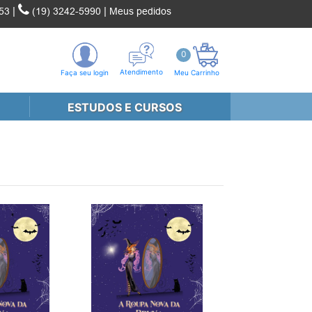
|
|
53
(19) 3242-5990
Meus pedidos
0
Atendimento
Faça seu login
Meu Carrinho
ESTUDOS E CURSOS