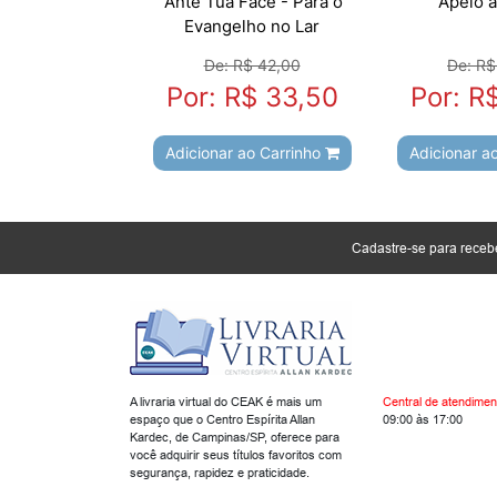
Ante Tua Face - Para o
Apelo a
Evangelho no Lar
De: R$ 42,00
De: R$
Por: R$ 33,50
Por: R
Adicionar ao Carrinho
Adicionar a
Cadastre-se para rece
A livraria virtual do CEAK é mais um
Central de atendimen
espaço que o Centro Espírita Allan
09:00 às 17:00
Kardec, de Campinas/SP, oferece para
você adquirir seus títulos favoritos com
segurança, rapidez e praticidade.