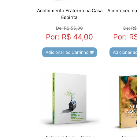
Acolhimento Fraterno na Casa
Aconteceu na 
Espiríta
De: R$ 55,00
De: R$
Por: R$ 44,00
Por: R
Adicionar ao Carrinho
Adicionar a