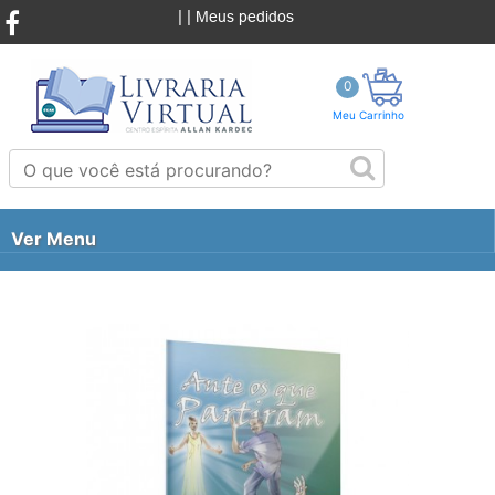
|
|
Meus pedidos
0
Meu Carrinho
Ver Menu
CATÁLOGO
PROMOÇÕES
LANÇAMENTOS
ESTUDOS E CURSOS